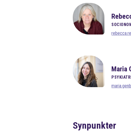
Rebecc
SOCIONOM
rebecca.r
Maria 
PSYKIATR
maria.gen
Synpunkter