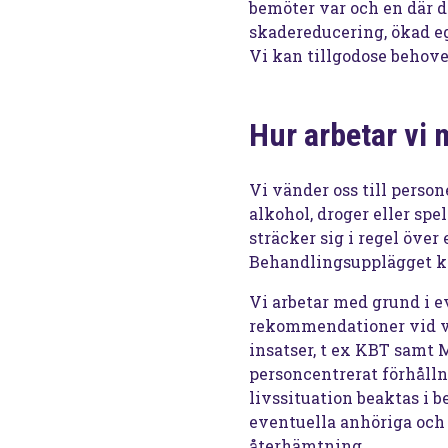
bemöter var och en där d
skadereducering, ökad eg
Vi kan tillgodose behove
Hur arbetar vi
Vi vänder oss till person
alkohol, droger eller sp
sträcker sig i regel öve
Behandlingsupplägget ka
Vi arbetar med grund i 
rekommendationer vid v
insatser, t ex KBT samt 
personcentrerat förhåll
livssituation beaktas i 
eventuella anhöriga och 
återhämtning.