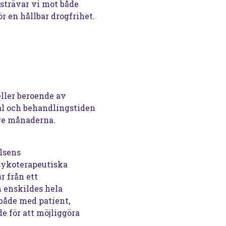
 strävar vi mot både
r en hållbar drogfrihet.
eller beroende av
tal och behandlingstiden
tre månaderna.
lsens
sykoterapeutiska
r från ett
 enskildes hela
 både med patient,
e för att möjliggöra