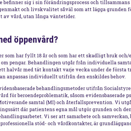
e befinner sig i sin förändringsprocess och tillsammans
enmakt och livskvalitet såväl som att lägga grunden fö
t av vård, utan långa väntetider.
 med öppenvård?
er som har fyllt 18 år och som har ett skadligt bruk och/
el om pengar. Behandlingen utgår från individuella sam
r ett halvår med tät kontakt varje vecka under de första 
n anpassas individuellt utifrån den enskildes behov.
evidensbaserade behandlingsmetoder utifrån Socialstyre
ård för beroendeproblematik, såsom evidensbaserade p
Motiverande samtal (MI) och återfallsprevention. Vi utgå
ningssätt där patientens egna mål utgör grunden och den
behandlingsarbetet. Vi ser att samarbete och samverkan,
professionella stöd- och vårdkontakter, är grundläggand