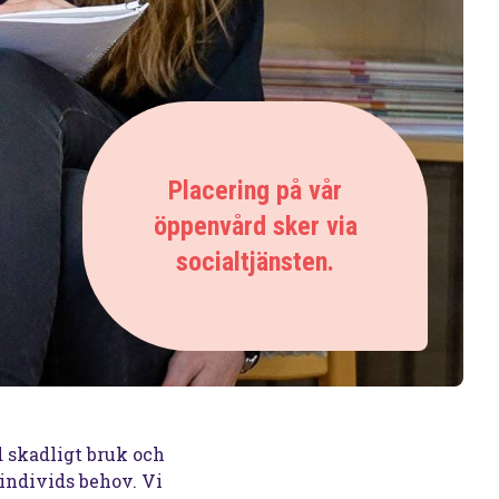
Placering på vår
öppenvård sker via
socialtjänsten.
 skadligt bruk och
individs behov. Vi