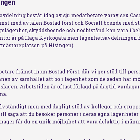
ingen
vdelning består idag av sju medarbetare varav sex Cas
rämst med avtalen Bostad först och Socialt boende med 
gslägenhet, skyddsboende och nödbistånd kan vara i beh
tor är på Haga Kyrkogata men lägenhetsavdelningen ha
gmästareplatsen på Hisingen).
tare främst inom Bostad Först, där vi ger stöd till pers
en av samhället att bo i lägenhet som de sedan har möj
eslagen. Arbetstiden är oftast förlagd på dagtid vardaga
ma.
lvständigt men med dagligt stöd av kollegor och gruppc
vill säga att du besöker personer i deras egna lägenheter
ager får du en unik möjlighet att vara delaktig i männ