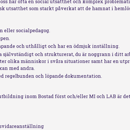
ss har ofta en social utsatthet och komplex problematik
sk utsatthet som starkt påverkat att de hamnat i hemlö
m eller socialpedagog.
ppen.
apande och uthålligt och har en ödmjuk inställning.
 självständigt och strukturerat, du är noggrann i ditt a
er olika människor i svåra situationer samt har en utp
kan med andra.
med regelbunden och löpande dokumentation.
tbildning inom Bostad först och/eller MI och LAB är de
lsvidareanställning