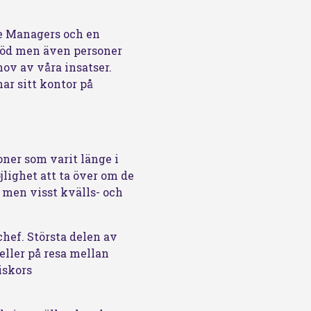
e Managers och en
stöd men även personer
ov av våra insatser.
r sitt kontor på
oner som varit länge i
lighet att ta över om de
r men visst kvälls- och
hef. Största delen av
 eller på resa mellan
iskors