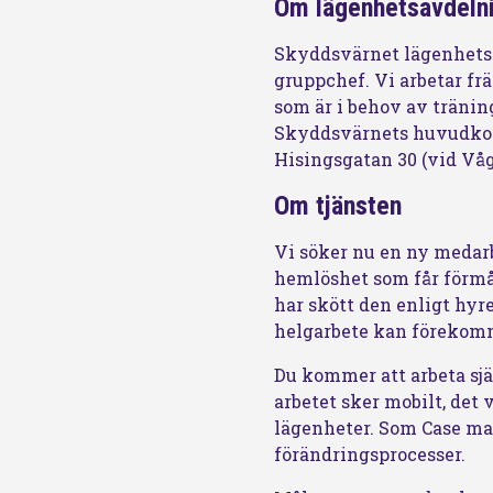
Om lägenhetsavdeln
Skyddsvärnet lägenhetsa
gruppchef. Vi arbetar f
som är i behov av tränin
Skyddsvärnets huvudkon
Hisingsgatan 30 (vid Vå
Om tjänsten
Vi söker nu en ny medarbe
hemlöshet som får förmån
har skött den enligt hyr
helgarbete kan förekom
Du kommer att arbeta sjä
arbetet sker mobilt, det 
lägenheter. Som Case man
förändringsprocesser.