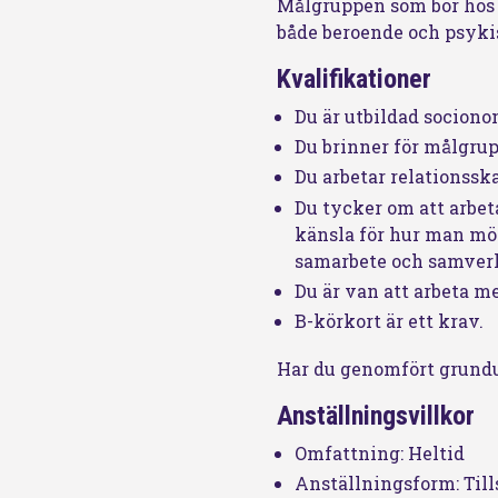
Målgruppen som bor hos o
både beroende och psyki
Kvalifikationer
Du är utbildad sociono
Du brinner för målgru
Du arbetar relationssk
Du tycker om att arbeta
känsla för hur man möt
samarbete och samver
Du är van att arbeta 
B-körkort är ett krav.
Har du genomfört grundu
Anställningsvillkor
Omfattning: Heltid
Anställningsform: Til