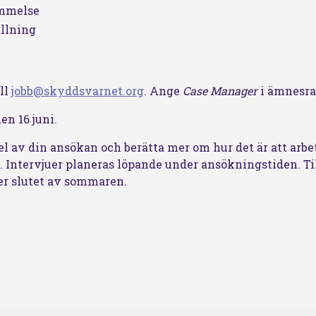
ommelse
ällning
ll
jobb@skyddsvarnet.org
. Ange
Case Manager
i ämnesra
en 16 juni.
el av din ansökan och berätta mer om hur det är att arbe
 Intervjuer planeras löpande under ansökningstiden. Ti
er slutet av sommaren.