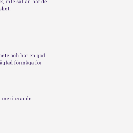
, inte sällan har de
shet.
rbete och har en god
räglad förmåga för
t meriterande.