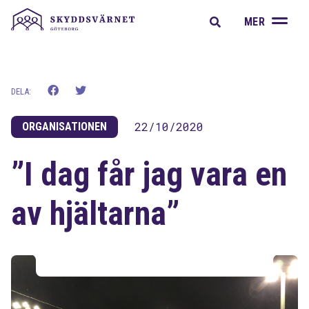
A
MER
DELA:
22/10/2020
ORGANISATIONEN
”I dag får jag vara en
av hjältarna”