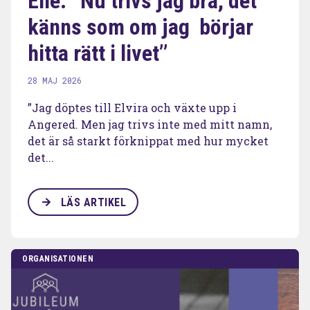
Elle: ’’Nu trivs jag bra, det
känns som om jag börjar
hitta rätt i livet’’
28 MAJ 2026
”Jag döptes till Elvira och växte upp i
Angered. Men jag trivs inte med mitt namn,
det är så starkt förknippat med hur mycket
det...
LÄS ARTIKEL
ORGANISATIONEN