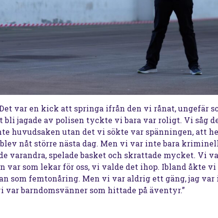
Det var en kick att springa ifrån den vi rånat, ungefär 
bli jagade av polisen tyckte vi bara var roligt. Vi såg d
 inte huvudsaken utan det vi sökte var spänningen, att he
blev nåt större nästa dag. Men vi var inte bara kriminell
ade varandra, spelade basket och skrattade mycket. Vi v
n var som lekar för oss, vi valde det ihop. Ibland åkte vi 
dan som femtonåring. Men vi var aldrig ett gäng, jag va
i var barndomsvänner som hittade på äventyr.”