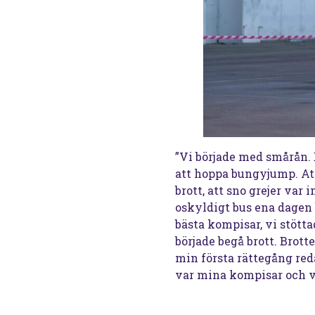
”Vi började med smårån. 
att hoppa bungyjump. Att 
brott, att sno grejer var
oskyldigt bus ena dagen 
bästa kompisar, vi stött
började begå brott. Brotte
min första rättegång re
var mina kompisar och v