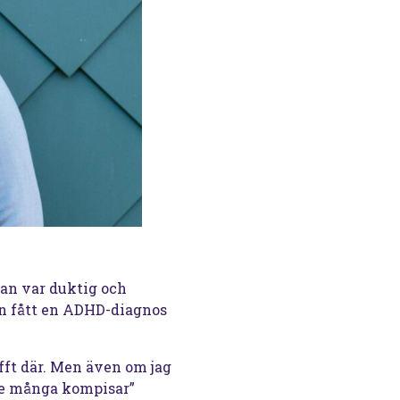
 Han var duktig och
han fått en ADHD-diagnos
ufft där. Men även om jag
ade många kompisar”