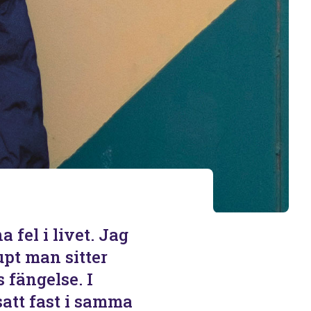
 fel i livet. Jag
jupt man sitter
s fängelse. I
satt fast i samma