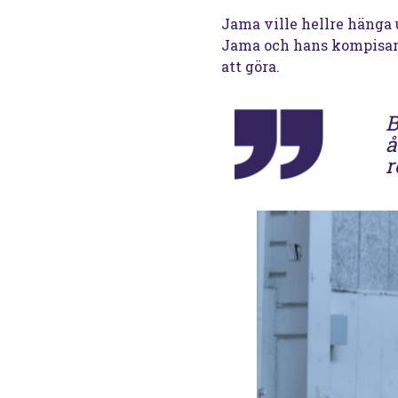
Jama ville hellre hänga
Jama och hans kompisar i
att göra.
B
å
r