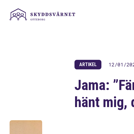
12/01/20
ARTIKEL
Jama: ”Fä
hänt mig, 