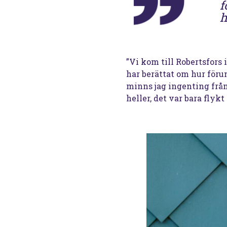
f
h
”Vi kom till Robertsfors
har berättat om hur förun
minns jag ingenting från
heller, det var bara fly