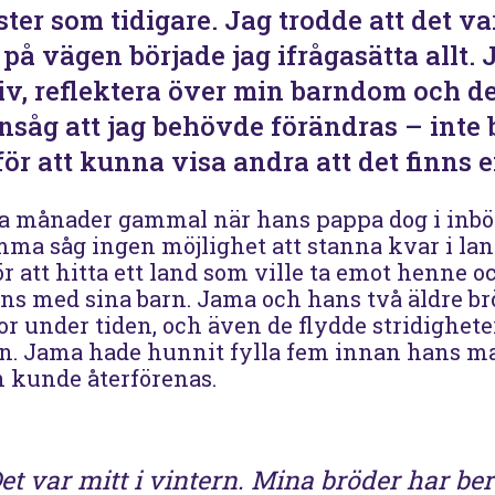
ter som tidigare. Jag trodde att det v
å vägen började jag ifrågasätta allt. 
iv, reflektera över min barndom och d
 insåg att jag behövde förändras – inte
för att kunna visa andra att det finns 
a månader gammal när hans pappa dog i inbör
a såg ingen möjlighet att stanna kvar i lande
för att hitta ett land som ville ta emot henne
ns med sina barn. Jama och hans två äldre br
under tiden, och även de flydde stridighetern
n. Jama hade hunnit fylla fem innan hans ma
n kunde återförenas.
et var mitt i vintern. Mina bröder har be