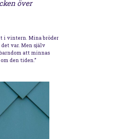
ocken över
t i vintern. Mina bröder
 det var. Men själv
t barndom att minnas
 om den tiden.”