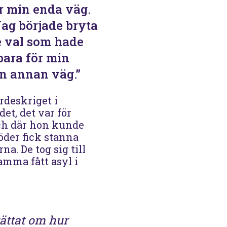
ar min enda väg.
Jag började bryta
e val som hade
 bara för min
en annan väg.”
deskriget i
t, det var för
 och där hon kunde
öder fick stanna
a. De tog sig till
mma fått asyl i
rättat om hur