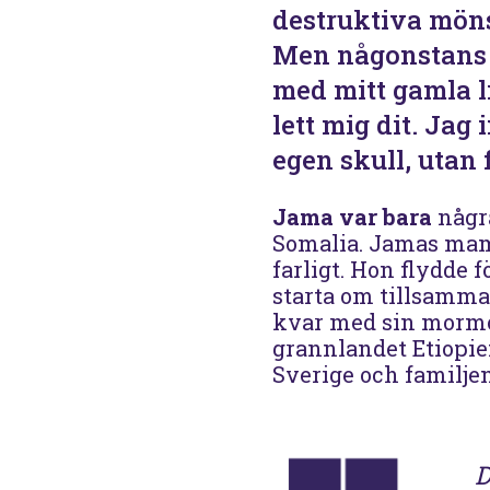
destruktiva möns
Men någonstans p
med mitt gamla l
lett mig dit. Jag
egen skull, utan 
Jama var bara
någr
Somalia. Jamas mamm
farligt. Hon flydde 
starta om tillsamma
kvar med sin mormor 
grannlandet Etiopie
Sverige och familje
D