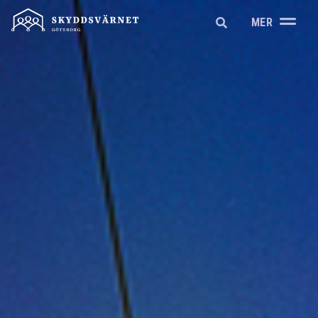
A
MER